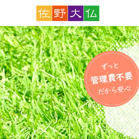
コ
ナ
ン
ビ
テ
ゲ
ン
ー
ツ
シ
へ
ョ
ス
ン
キ
に
ッ
移
プ
動