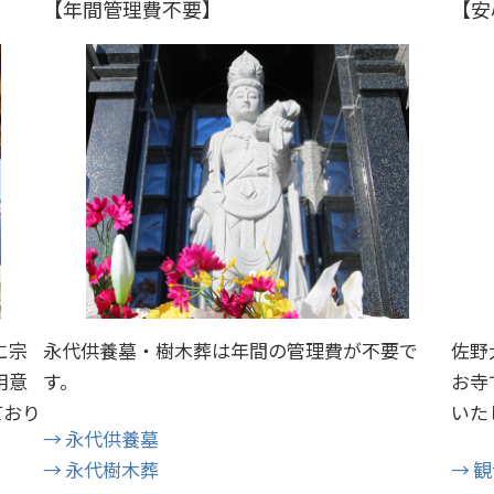
【年間管理費不要】
【安
に宗
永代供養墓・樹木葬は年間の管理費が不要で
佐野
用意
す。
お寺
ており
いた
→ 永代供養墓
→ 永代樹木葬
→ 