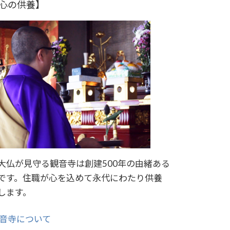
心の供養】
大仏が見守る観音寺は創建500年の由緒ある
です。住職が心を込めて永代にわたり供養
します。
観音寺について