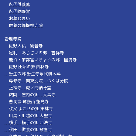
永代供養墓
永代納骨堂
お墓じまい
供養の郷提携寺院
管理寺院
佐野大仏 観音寺
足利 あじさいの郷 吉祥寺
鹿沼・宇都宮いちょうの郷 圓満寺
佐野 田沼の郷 西林寺
壬生の郷 壬生寺永代樹木葬
専修寺 関東別院 つくば分院
正福寺 虎ノ門納骨堂
鶴岡 庄内の郷 大昌寺
曹洞宗 鷲嶽山 蓮光寺
秩父 よこぜの郷 東林寺
川島・川越の郷 大聖寺
横手 横手の郷 西法寺
秋田 供養の郷 歓喜寺