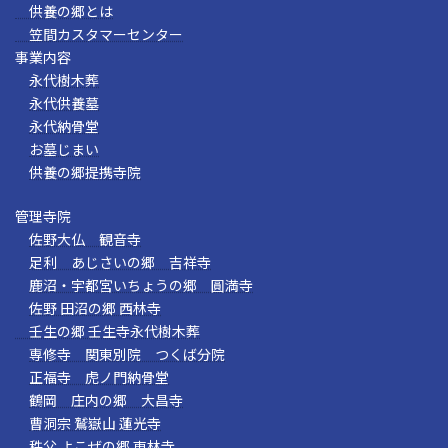
供養の郷とは
笠間カスタマーセンター
事業内容
永代樹木葬
永代供養墓
永代納骨堂
お墓じまい
供養の郷提携寺院
管理寺院
佐野大仏 観音寺
足利 あじさいの郷 吉祥寺
鹿沼・宇都宮いちょうの郷 圓満寺
佐野 田沼の郷 西林寺
壬生の郷 壬生寺永代樹木葬
専修寺 関東別院 つくば分院
正福寺 虎ノ門納骨堂
鶴岡 庄内の郷 大昌寺
曹洞宗 鷲嶽山 蓮光寺
秩父 よこぜの郷 東林寺