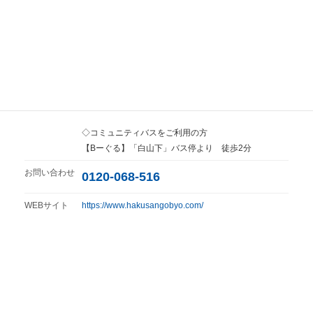
所在地
東京都文京区白山1-34-6
アクセス
◇電車をご利用の方
都営三田線「白山駅」下車
A1出入口経由 徒歩2分
◇コミュニティバスをご利用の方
【Bーぐる】「白山下」バス停より 徒歩2分
お問い合わせ
0120-068-516
WEBサイト
https://www.hakusangobyo.com/