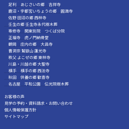
足利 あじさいの郷 吉祥寺
鹿沼・宇都宮いちょうの郷 圓満寺
佐野 田沼の郷 西林寺
壬生の郷 壬生寺永代樹木葬
専修寺 関東別院 つくば分院
正福寺 虎ノ門納骨堂
鶴岡 庄内の郷 大昌寺
曹洞宗 鷲嶽山 蓮光寺
秩父 よこぜの郷 東林寺
川島・川越の郷 大聖寺
横手 横手の郷 西法寺
秋田 供養の郷 歓喜寺
名古屋 平和公園 伝光院樹木葬
お客様の声
見学の予約・資料請求・お問い合わせ
個人情報保護方針
サイトマップ