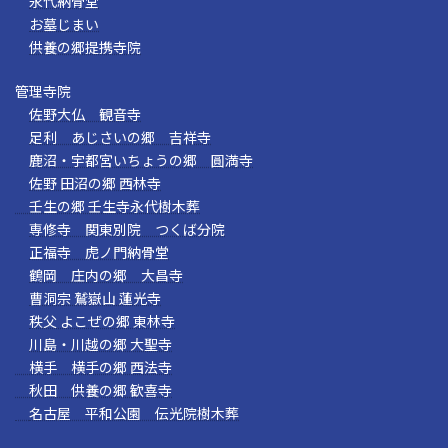
永代納骨堂
お墓じまい
供養の郷提携寺院
管理寺院
佐野大仏 観音寺
足利 あじさいの郷 吉祥寺
鹿沼・宇都宮いちょうの郷 圓満寺
佐野 田沼の郷 西林寺
壬生の郷 壬生寺永代樹木葬
専修寺 関東別院 つくば分院
正福寺 虎ノ門納骨堂
鶴岡 庄内の郷 大昌寺
曹洞宗 鷲嶽山 蓮光寺
秩父 よこぜの郷 東林寺
川島・川越の郷 大聖寺
横手 横手の郷 西法寺
秋田 供養の郷 歓喜寺
名古屋 平和公園 伝光院樹木葬