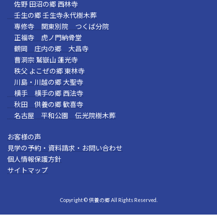
佐野 田沼の郷 西林寺
壬生の郷 壬生寺永代樹木葬
専修寺 関東別院 つくば分院
正福寺 虎ノ門納骨堂
鶴岡 庄内の郷 大昌寺
曹洞宗 鷲嶽山 蓮光寺
秩父 よこぜの郷 東林寺
川島・川越の郷 大聖寺
横手 横手の郷 西法寺
秋田 供養の郷 歓喜寺
名古屋 平和公園 伝光院樹木葬
お客様の声
見学の予約・資料請求・お問い合わせ
個人情報保護方針
サイトマップ
Copyright © 供養の郷 All Rights Reserved.