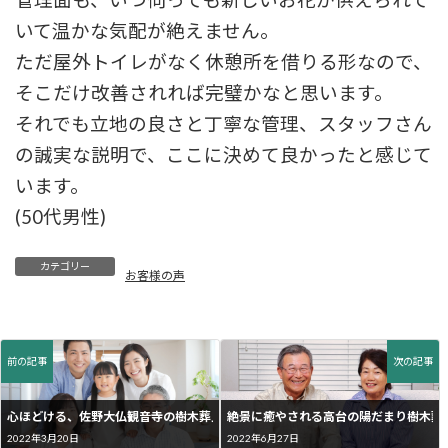
管理面も、いつ伺っても新しいお花が供えられて
いて温かな気配が絶えません。
ただ屋外トイレがなく休憩所を借りる形なので、
そこだけ改善されれば完璧かなと思います。
それでも立地の良さと丁寧な管理、スタッフさん
の誠実な説明で、ここに決めて良かったと感じて
います。
(50代男性)
カテゴリー
お客様の声
前の記事
次の記事
心ほどける、佐野大仏観音寺の樹木葬見学に行きました。
絶景に癒やされる高台の陽だまり樹木葬
2022年3月20日
2022年6月27日