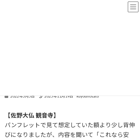
トップ
お客様の声
便利で華やぎある樹木葬、予算超えても納得の安心選択でした。
便利で華やぎある樹木葬、予算
超えても納得の安心選択でした。
2022年5月5日
2025年11月19日
kuyounosato
【佐野大仏 観音寺】
パンフレットで見て想定していた額より少し背伸
びになりましたが、内容を聞いて「これなら安