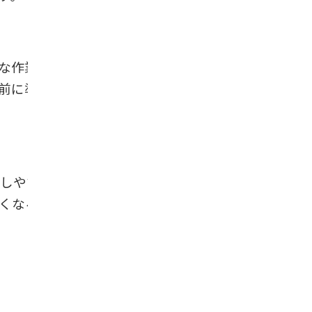
な作業が伴います。高齢になってから
前に準備すれば、専門家に委任する場
しやすくなります。反対に、承継者が
くなる傾向があります。