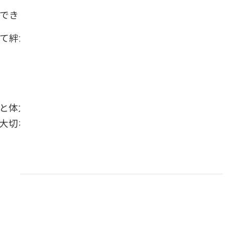
できます。
て絆が深まります。
と体力があるうちに、新しい供養の形
大切な家族への「最後の贈り物」とな