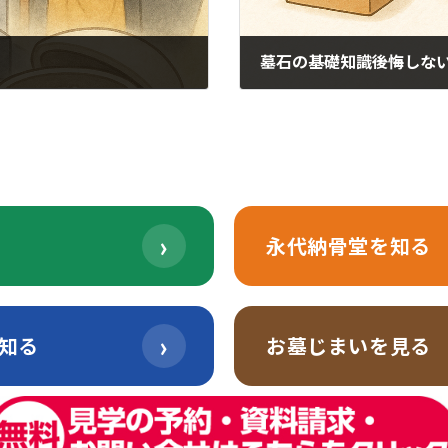
墓石の基礎知識――後悔し
2025年12月19日
›
永代納骨堂を知る
›
知る
お墓じまいを見る