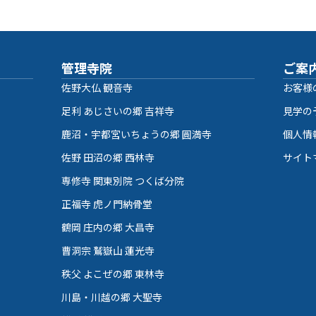
管理寺院
ご案
佐野大仏 観音寺
お客様
足利 あじさいの郷 吉祥寺
見学の
鹿沼・宇都宮いちょうの郷 圓満寺
個人情
佐野 田沼の郷 西林寺
サイト
専修寺 関東別院 つくば分院
正福寺 虎ノ門納骨堂
鶴岡 庄内の郷 大昌寺
曹洞宗 鷲嶽山 蓮光寺
秩父 よこぜの郷 東林寺
川島・川越の郷 大聖寺