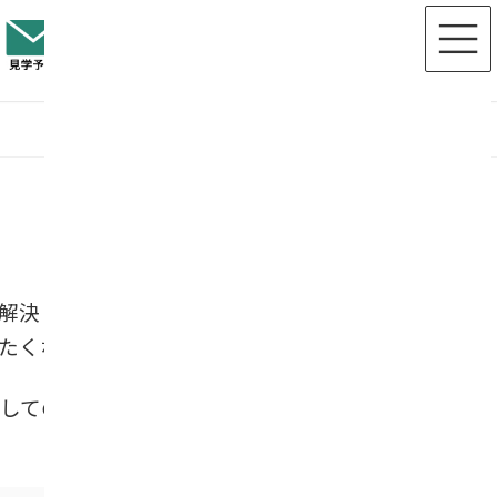
解決しておくことは最も重要な最終段
たくない」と考えています。
しての墓じまいの重要性と、生前に行