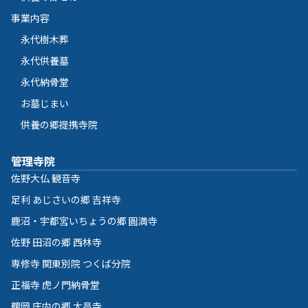
事業内容
永代樹木葬
永代供養墓
永代納骨堂
お墓じまい
供養の郷提携寺院
管理寺院
佐野大仏 観音寺
足利 あじさいの郷 吉祥寺
鹿沼・宇都宮いちょうの郷 圓満寺
佐野 田沼の郷 西林寺
専修寺 関東別院 つくば分院
正福寺 虎ノ門納骨堂
鶴岡 庄内の郷 大昌寺