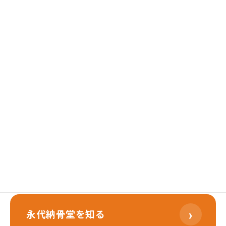
前の記事
次の記事
秋田の永代供養墓を考える前に知っておきたい基礎知識
名古屋市の伝光院樹木墓 最新動向と注目
2026年6月21日
2026年6月23日
›
樹木葬を知る
›
永代納骨堂を知る