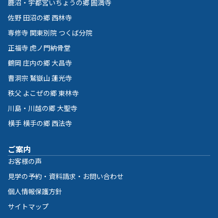
鹿沼・宇都宮いちょうの郷 圓満寺
佐野 田沼の郷 西林寺
専修寺 関東別院 つくば分院
正福寺 虎ノ門納骨堂
鶴岡 庄内の郷 大昌寺
曹洞宗 鷲嶽山 蓮光寺
秩父 よこぜの郷 東林寺
川島・川越の郷 大聖寺
横手 横手の郷 西法寺
ご案内
お客様の声
見学の予約・資料請求・お問い合わせ
個人情報保護方針
サイトマップ