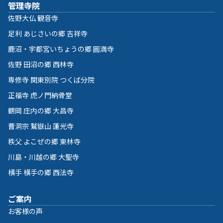
管理寺院
佐野大仏 観音寺
足利 あじさいの郷 吉祥寺
鹿沼・宇都宮いちょうの郷 圓満寺
佐野 田沼の郷 西林寺
専修寺 関東別院 つくば分院
正福寺 虎ノ門納骨堂
鶴岡 庄内の郷 大昌寺
曹洞宗 鷲嶽山 蓮光寺
秩父 よこぜの郷 東林寺
川島・川越の郷 大聖寺
横手 横手の郷 西法寺
ご案内
お客様の声