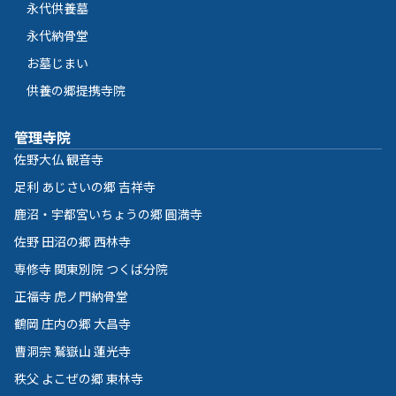
永代供養墓
永代納骨堂
お墓じまい
供養の郷提携寺院
管理寺院
佐野大仏 観音寺
足利 あじさいの郷 吉祥寺
鹿沼・宇都宮いちょうの郷 圓満寺
佐野 田沼の郷 西林寺
専修寺 関東別院 つくば分院
正福寺 虎ノ門納骨堂
鶴岡 庄内の郷 大昌寺
曹洞宗 鷲嶽山 蓮光寺
秩父 よこぜの郷 東林寺