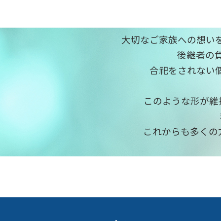
大切なご家族への想い
後継者の
合祀をされない
このような形が維
これからも多くの