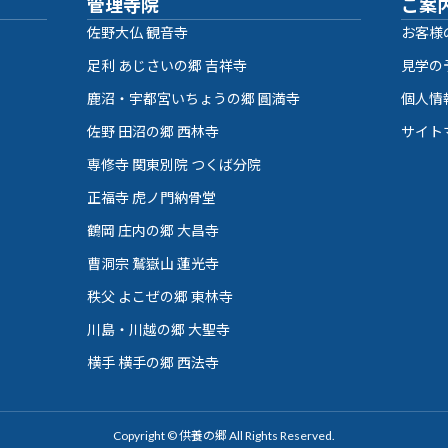
管理寺院
ご案
佐野大仏 観音寺
お客様
足利 あじさいの郷 吉祥寺
見学の
鹿沼・宇都宮いちょうの郷 圓満寺
個人情
佐野 田沼の郷 西林寺
サイト
専修寺 関東別院 つくば分院
正福寺 虎ノ門納骨堂
鶴岡 庄内の郷 大昌寺
曹洞宗 鷲嶽山 蓮光寺
秩父 よこぜの郷 東林寺
川島・川越の郷 大聖寺
横手 横手の郷 西法寺
Copyright © 供養の郷 All Rights Reserved.