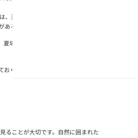
は、通路の歩きやすさや駐車場の利用
があるためです。
、夏場の日差しや冬の風の強さなど、
ておく人も少なくありません。樹木葬
見ることが大切です。自然に囲まれた