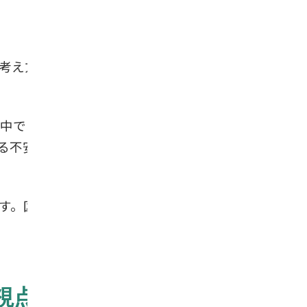
考え方です。近年は「立派なお墓を建
中でお参りできる点が評価されていま
る不安を軽減しやすい特徴がありま
す。区画の使用年数、合祀（ごうし）
視点