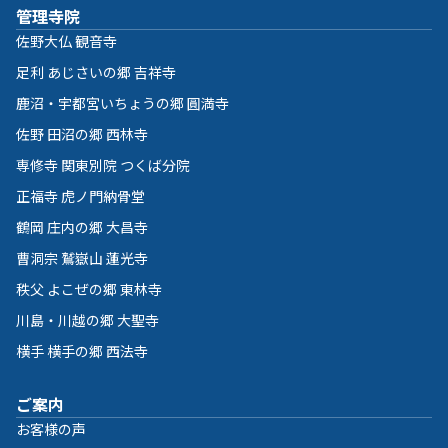
管理寺院
佐野大仏 観音寺
足利 あじさいの郷 吉祥寺
鹿沼・宇都宮いちょうの郷 圓満寺
佐野 田沼の郷 西林寺
専修寺 関東別院 つくば分院
正福寺 虎ノ門納骨堂
鶴岡 庄内の郷 大昌寺
曹洞宗 鷲嶽山 蓮光寺
秩父 よこぜの郷 東林寺
川島・川越の郷 大聖寺
横手 横手の郷 西法寺
ご案内
お客様の声