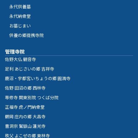
永代供養墓
永代納骨堂
お墓じまい
供養の郷提携寺院
管理寺院
佐野大仏 観音寺
足利 あじさいの郷 吉祥寺
鹿沼・宇都宮いちょうの郷 圓満寺
佐野 田沼の郷 西林寺
専修寺 関東別院 つくば分院
正福寺 虎ノ門納骨堂
鶴岡 庄内の郷 大昌寺
曹洞宗 鷲嶽山 蓮光寺
秩父 よこぜの郷 東林寺