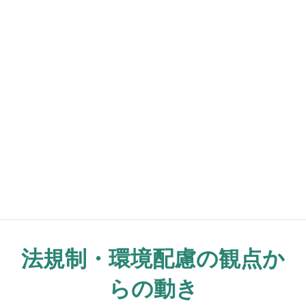
した特色ある樹木葬が増え、個々のライフスタイ
ルに合わせた選択肢が増えています。これらは従
来の「墓を持つ」価値観にとらわれない新しい埋
葬スタイルとして評価されています。
加えて、宗教法人だけでなく民間企業が運営する
樹木葬も拡大しており、説明会や見学会も活発に
行われています。参加者の終活意識の高まりとと
もに樹木葬に対する相談件数が増加しているとい
う報告も出ています。
法規制・環境配慮の観点か
らの動き