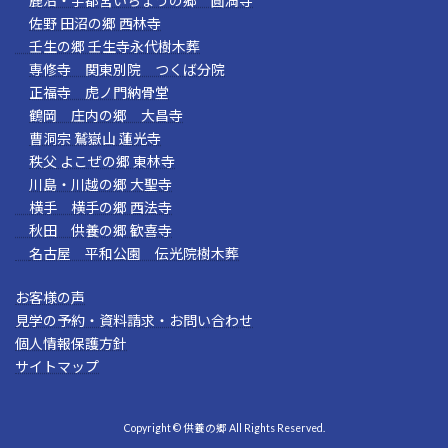
鹿沼・宇都宮いちょうの郷 圓満寺
佐野 田沼の郷 西林寺
壬生の郷 壬生寺永代樹木葬
専修寺 関東別院 つくば分院
正福寺 虎ノ門納骨堂
鶴岡 庄内の郷 大昌寺
曹洞宗 鷲嶽山 蓮光寺
秩父 よこぜの郷 東林寺
川島・川越の郷 大聖寺
横手 横手の郷 西法寺
秋田 供養の郷 歓喜寺
名古屋 平和公園 伝光院樹木葬
お客様の声
見学の予約・資料請求・お問い合わせ
個人情報保護方針
サイトマップ
Copyright © 供養の郷 All Rights Reserved.