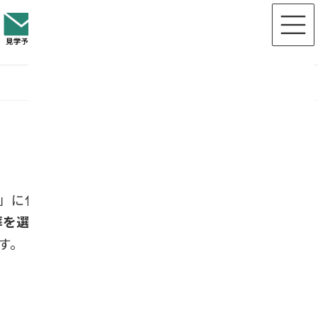
」に代わり、「樹木葬（じゅもくそ
葬を選んでいる
という調査結果が出てい
す。