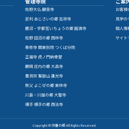
管理寺院
ご案
佐野大仏 観音寺
お客様
足利 あじさいの郷 吉祥寺
見学の
鹿沼・宇都宮いちょうの郷 圓満寺
個人情
佐野 田沼の郷 西林寺
サイト
専修寺 関東別院 つくば分院
正福寺 虎ノ門納骨堂
鶴岡 庄内の郷 大昌寺
曹洞宗 鷲嶽山 蓮光寺
秩父 よこぜの郷 東林寺
川島・川越の郷 大聖寺
横手 横手の郷 西法寺
Copyright © 供養の郷 All Rights Reserved.