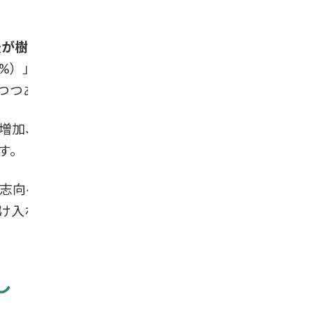
前後が樹木葬を選んでいる
という結果が報
5%）」と比較しても突出した割合で
つつあります。
増加、継承者（跡継ぎ）がいないとい
す。
志向への配慮」などが挙げられていま
け入れられる要因になっています。
し