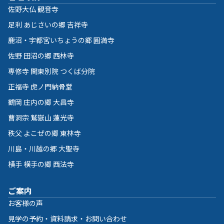
佐野大仏 観音寺
足利 あじさいの郷 吉祥寺
鹿沼・宇都宮いちょうの郷 圓満寺
佐野 田沼の郷 西林寺
専修寺 関東別院 つくば分院
正福寺 虎ノ門納骨堂
鶴岡 庄内の郷 大昌寺
曹洞宗 鷲嶽山 蓮光寺
秩父 よこぜの郷 東林寺
川島・川越の郷 大聖寺
横手 横手の郷 西法寺
ご案内
お客様の声
見学の予約・資料請求・お問い合わせ