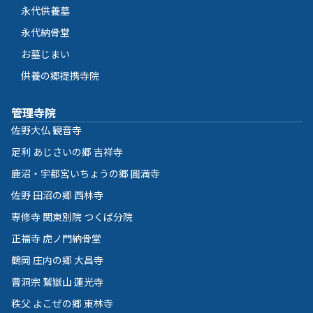
永代供養墓
永代納骨堂
お墓じまい
供養の郷提携寺院
管理寺院
佐野大仏 観音寺
足利 あじさいの郷 吉祥寺
鹿沼・宇都宮いちょうの郷 圓満寺
佐野 田沼の郷 西林寺
専修寺 関東別院 つくば分院
正福寺 虎ノ門納骨堂
鶴岡 庄内の郷 大昌寺
曹洞宗 鷲嶽山 蓮光寺
秩父 よこぜの郷 東林寺