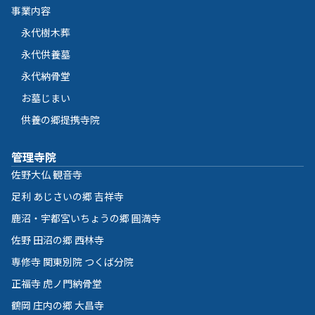
事業内容
永代樹木葬
永代供養墓
永代納骨堂
お墓じまい
供養の郷提携寺院
管理寺院
佐野大仏 観音寺
足利 あじさいの郷 吉祥寺
鹿沼・宇都宮いちょうの郷 圓満寺
佐野 田沼の郷 西林寺
専修寺 関東別院 つくば分院
正福寺 虎ノ門納骨堂
鶴岡 庄内の郷 大昌寺