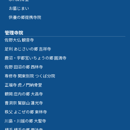
お墓じまい
供養の郷提携寺院
管理寺院
佐野大仏 観音寺
足利 あじさいの郷 吉祥寺
鹿沼・宇都宮いちょうの郷 圓満寺
佐野 田沼の郷 西林寺
専修寺 関東別院 つくば分院
正福寺 虎ノ門納骨堂
鶴岡 庄内の郷 大昌寺
曹洞宗 鷲嶽山 蓮光寺
秩父 よこぜの郷 東林寺
川島・川越の郷 大聖寺
横手 横手の郷 西法寺