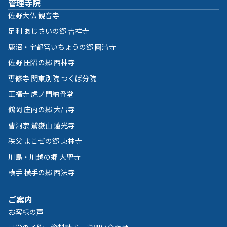
管理寺院
佐野大仏 観音寺
足利 あじさいの郷 吉祥寺
鹿沼・宇都宮いちょうの郷 圓満寺
佐野 田沼の郷 西林寺
専修寺 関東別院 つくば分院
正福寺 虎ノ門納骨堂
鶴岡 庄内の郷 大昌寺
曹洞宗 鷲嶽山 蓮光寺
秩父 よこぜの郷 東林寺
川島・川越の郷 大聖寺
横手 横手の郷 西法寺
ご案内
お客様の声