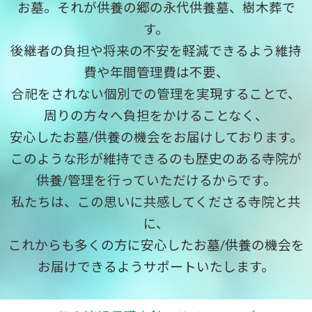
お墓。それが供養の郷の永代供養墓、樹木葬で
す。
後継者の負担や将来の不安を軽減できるよう維持
費や年間管理費は不要、
合祀をされない個別での管理を実現することで、
周りの方々へ負担をかけることなく、
安心したお墓/供養の機会をお届けしております。
このような形が維持できるのも歴史のある寺院が
供養/管理を行っていただけるからです。
私たちは、この思いに共感してくださる寺院と共
に、
これからも多くの方に安心したお墓/供養の機会を
お届けできるようサポートいたします。