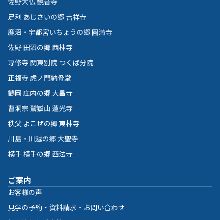
佐野大仏 観音寺
足利 あじさいの郷 吉祥寺
鹿沼・宇都宮いちょうの郷 圓満寺
佐野 田沼の郷 西林寺
専修寺 関東別院 つくば分院
正福寺 虎ノ門納骨堂
鶴岡 庄内の郷 大昌寺
曹洞宗 鷲嶽山 蓮光寺
秩父 よこぜの郷 東林寺
川島・川越の郷 大聖寺
横手 横手の郷 西法寺
ご案内
お客様の声
見学の予約・資料請求・お問い合わせ