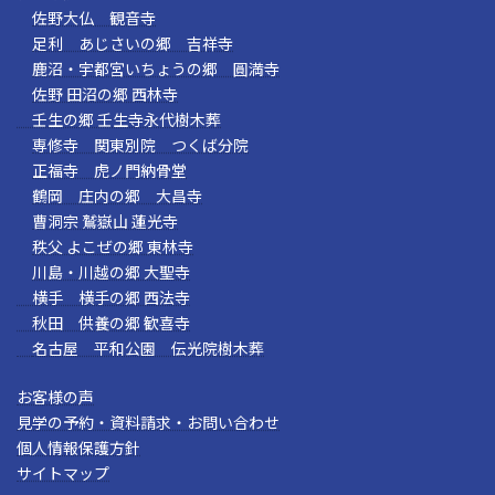
佐野大仏 観音寺
足利 あじさいの郷 吉祥寺
鹿沼・宇都宮いちょうの郷 圓満寺
佐野 田沼の郷 西林寺
壬生の郷 壬生寺永代樹木葬
専修寺 関東別院 つくば分院
正福寺 虎ノ門納骨堂
鶴岡 庄内の郷 大昌寺
曹洞宗 鷲嶽山 蓮光寺
秩父 よこぜの郷 東林寺
川島・川越の郷 大聖寺
横手 横手の郷 西法寺
秋田 供養の郷 歓喜寺
名古屋 平和公園 伝光院樹木葬
お客様の声
見学の予約・資料請求・お問い合わせ
個人情報保護方針
サイトマップ