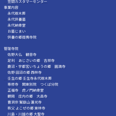
笠間カスタマーセンター
事業内容
永代樹木葬
永代供養墓
永代納骨堂
お墓じまい
供養の郷提携寺院
管理寺院
佐野大仏 観音寺
足利 あじさいの郷 吉祥寺
鹿沼・宇都宮いちょうの郷 圓満寺
佐野 田沼の郷 西林寺
壬生の郷 壬生寺永代樹木葬
専修寺 関東別院 つくば分院
正福寺 虎ノ門納骨堂
鶴岡 庄内の郷 大昌寺
曹洞宗 鷲嶽山 蓮光寺
秩父 よこぜの郷 東林寺
川島・川越の郷 大聖寺