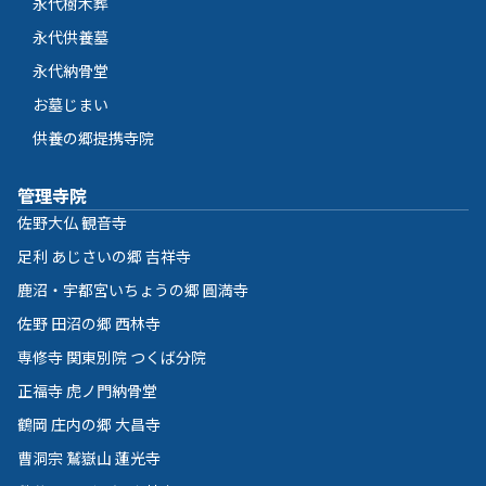
永代樹木葬
永代供養墓
永代納骨堂
お墓じまい
供養の郷提携寺院
管理寺院
佐野大仏 観音寺
足利 あじさいの郷 吉祥寺
鹿沼・宇都宮いちょうの郷 圓満寺
佐野 田沼の郷 西林寺
専修寺 関東別院 つくば分院
正福寺 虎ノ門納骨堂
鶴岡 庄内の郷 大昌寺
曹洞宗 鷲嶽山 蓮光寺