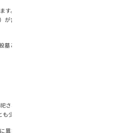
ます。背景には、お墓を継ぐ人がいな
）が含まれている形式が多く、家族に
般墓と大きく変わらない場合もありま
祀されるタイプなど、形式が細かく分
とも少なくありません。
に異なります。樹木葬・現在の状況は