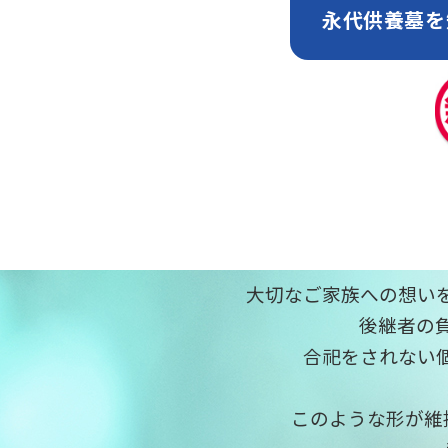
永代供養墓を
大切なご家族への想い
後継者の
合祀をされない
このような形が維