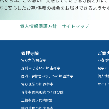
私たちは、この思いに共感してくださる寺院と共に
方に安心したお墓/供養の機会をお届けできるようサ
個人情報保護方針
サイトマップ
管理寺院
ご案
佐野大仏 観音寺
お客様
足利 あじさいの郷 吉祥寺
見学の
鹿沼・宇都宮いちょうの郷 圓満寺
個人情
佐野 田沼の郷 西林寺
サイト
専修寺 関東別院 つくば分院
正福寺 虎ノ門納骨堂
鶴岡 庄内の郷 大昌寺