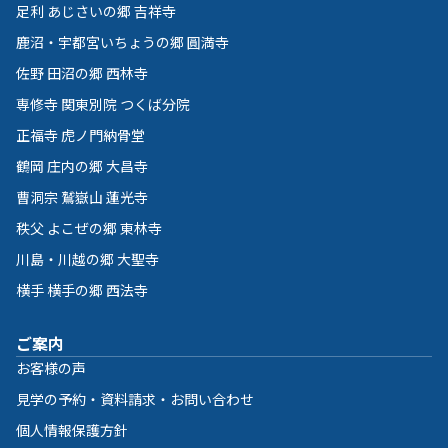
足利 あじさいの郷 吉祥寺
鹿沼・宇都宮いちょうの郷 圓満寺
佐野 田沼の郷 西林寺
専修寺 関東別院 つくば分院
正福寺 虎ノ門納骨堂
鶴岡 庄内の郷 大昌寺
曹洞宗 鷲嶽山 蓮光寺
秩父 よこぜの郷 東林寺
川島・川越の郷 大聖寺
横手 横手の郷 西法寺
ご案内
お客様の声
見学の予約・資料請求・お問い合わせ
個人情報保護方針